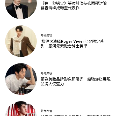
《這一秒過火》張凌赫演技掀兩極討論
慕容清嶧成轉型代表作
時尚美容
檀健次演繹Roger Vivier七夕限定系
列 銀河元素融合紳士美學
時尚美容
鄧為美妝品牌形象照曝光 鬆弛穿搭展現
品牌大使魅力
體育部落