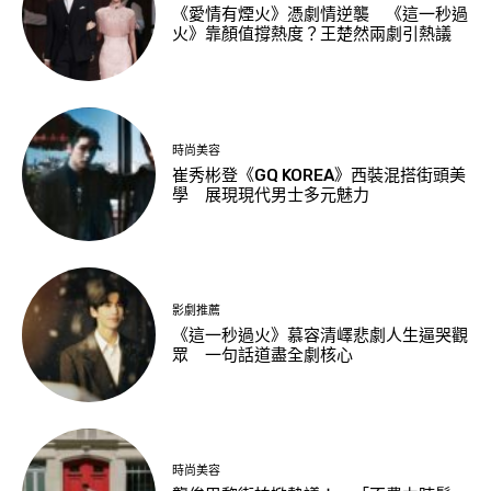
《愛情有煙火》憑劇情逆襲 《這一秒過
火》靠顏值撐熱度？王楚然兩劇引熱議
時尚美容
崔秀彬登《GQ KOREA》西裝混搭街頭美
學 展現現代男士多元魅力
影劇推薦
《這一秒過火》慕容清嶧悲劇人生逼哭觀
眾 一句話道盡全劇核心
時尚美容