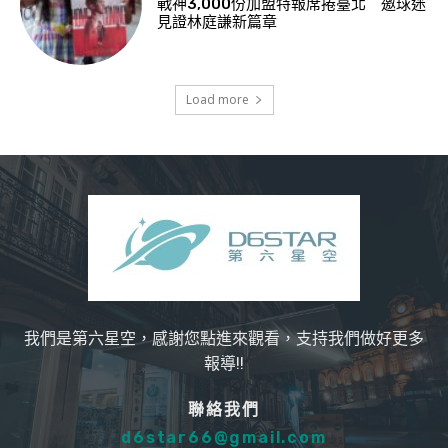
戰神3,000份加盟特報席捲臺北 邀球迷
見證林庭謙新篇章
Load more
我們是第六星空，感謝您點進來觀看，支持我們做好更多
報導!!
聯絡我們
d6star66@gmail.com