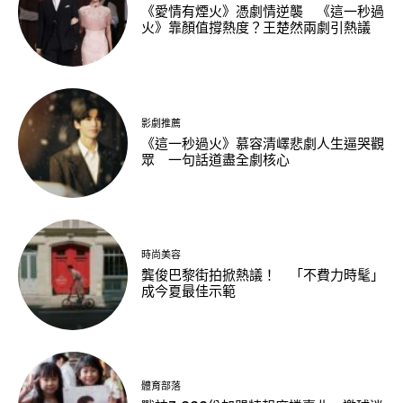
《愛情有煙火》憑劇情逆襲 《這一秒過
火》靠顏值撐熱度？王楚然兩劇引熱議
影劇推薦
《這一秒過火》慕容清嶧悲劇人生逼哭觀
眾 一句話道盡全劇核心
時尚美容
龔俊巴黎街拍掀熱議！ 「不費力時髦」
成今夏最佳示範
體育部落