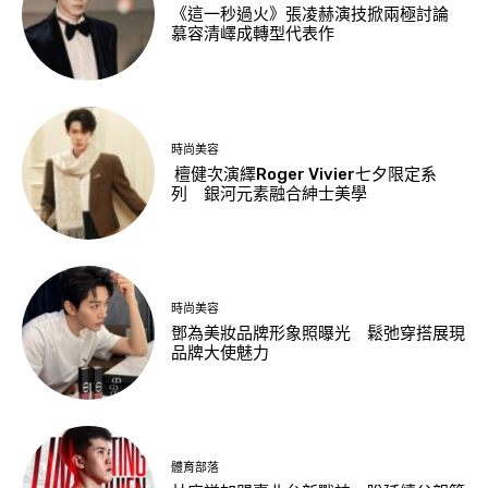
《這一秒過火》張凌赫演技掀兩極討論
慕容清嶧成轉型代表作
時尚美容
檀健次演繹Roger Vivier七夕限定系
列 銀河元素融合紳士美學
時尚美容
鄧為美妝品牌形象照曝光 鬆弛穿搭展現
品牌大使魅力
體育部落