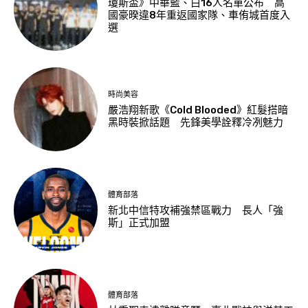
瓊斯盃》中華藍、白16人名單公布 高
國豪暌違8年重返國家隊、車侑城首度入
選
時尚美容
嚴浩翔新歌《Cold Blooded》紅髮搭暗
黑時裝掀話題 先鋒美學詮釋冷冽魅力
體育部落
新北中信特攻補強禁區戰力 長人「強
斯」正式加盟
體育部落