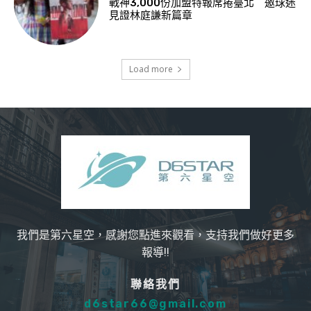
戰神3,000份加盟特報席捲臺北 邀球迷
見證林庭謙新篇章
Load more
我們是第六星空，感謝您點進來觀看，支持我們做好更多
報導!!
聯絡我們
d6star66@gmail.com