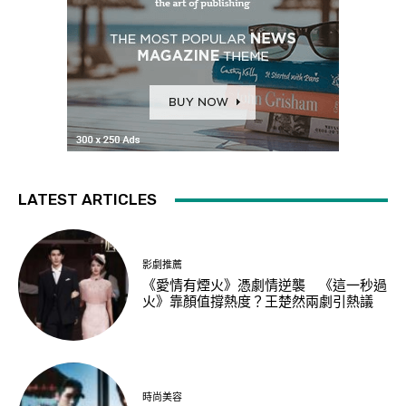
LATEST ARTICLES
影劇推薦
《愛情有煙火》憑劇情逆襲 《這一秒過
火》靠顏值撐熱度？王楚然兩劇引熱議
時尚美容