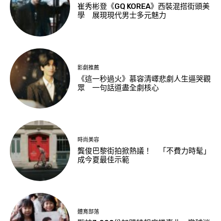
崔秀彬登《GQ KOREA》西裝混搭街頭美
學 展現現代男士多元魅力
影劇推薦
《這一秒過火》慕容清嶧悲劇人生逼哭觀
眾 一句話道盡全劇核心
時尚美容
龔俊巴黎街拍掀熱議！ 「不費力時髦」
成今夏最佳示範
體育部落