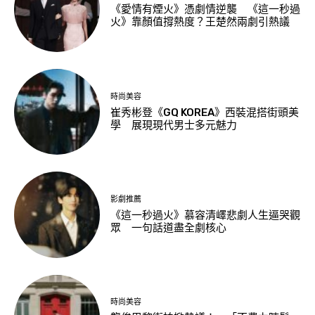
《愛情有煙火》憑劇情逆襲 《這一秒過
火》靠顏值撐熱度？王楚然兩劇引熱議
時尚美容
崔秀彬登《GQ KOREA》西裝混搭街頭美
學 展現現代男士多元魅力
影劇推薦
《這一秒過火》慕容清嶧悲劇人生逼哭觀
眾 一句話道盡全劇核心
時尚美容