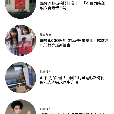
龔俊巴黎街拍掀熱議！ 「不費力時髦」
成今夏最佳示範
體育部落
戰神3,000份加盟特報席捲臺北 邀球迷
見證林庭謙新篇章
影劇推薦
AI不只拍短劇！中國布局AI電影新時代
影視人才需求同步升溫
影劇推薦