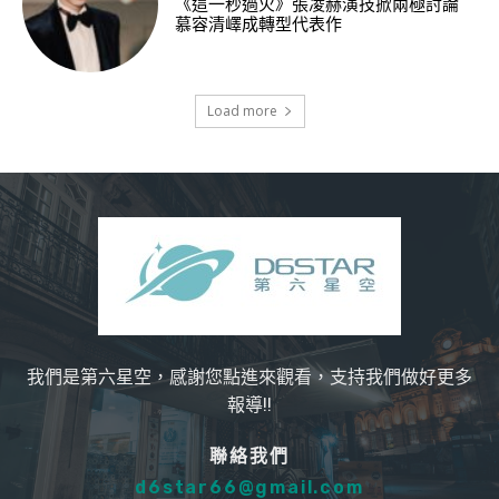
《這一秒過火》張凌赫演技掀兩極討論
慕容清嶧成轉型代表作
Load more
我們是第六星空，感謝您點進來觀看，支持我們做好更多
報導!!
聯絡我們
d6star66@gmail.com