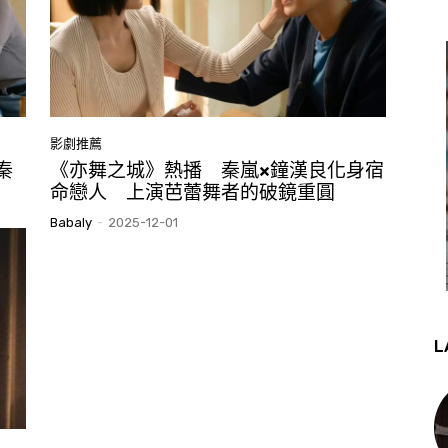
影劇推薦
秦
《亦舞之城》熱播 秦嵐×鐘漢良化身宿
命戀人 上演芭蕾舞者的破鏡重圓
Babaly
-
2025-12-01
L