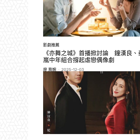
影劇推薦
《亦舞之城》首播掀討論 鐘漢良、
嵐中年組合撐起虐戀偶像劇
廖 育婉
-
2025-12-03