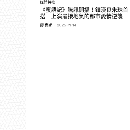
媒體特推
《蜜語記》騰訊開播！鐘漢良朱珠首
搭 上演最接地氣的都市愛情逆襲
廖 育婉
-
2025-11-14