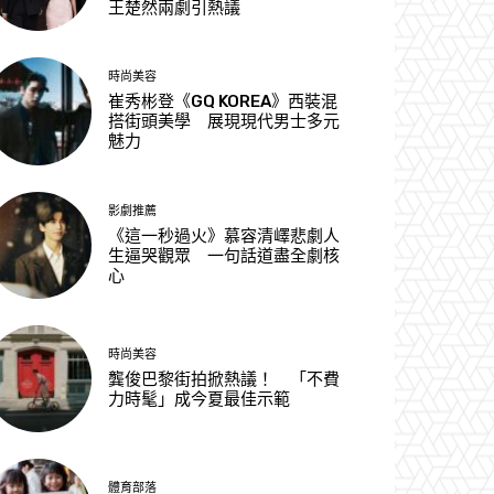
王楚然兩劇引熱議
時尚美容
崔秀彬登《GQ KOREA》西裝混
搭街頭美學 展現現代男士多元
魅力
影劇推薦
《這一秒過火》慕容清嶧悲劇人
生逼哭觀眾 一句話道盡全劇核
心
時尚美容
龔俊巴黎街拍掀熱議！ 「不費
力時髦」成今夏最佳示範
體育部落