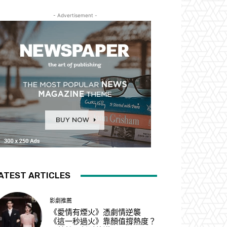
- Advertisement -
ATEST ARTICLES
影劇推薦
《愛情有煙火》憑劇情逆襲
《這一秒過火》靠顏值撐熱度？