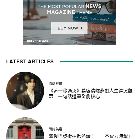
LATEST ARTICLES
影劇推薦
《這一秒過火》慕容清嶧悲劇人生逼哭觀
眾 一句話道盡全劇核心
時尚美容
龔俊巴黎街拍掀熱議！ 「不費力時髦」