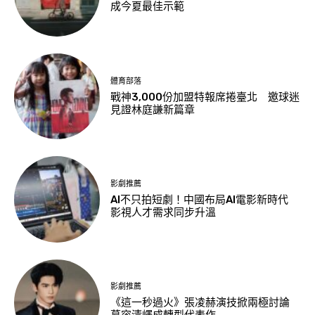
成今夏最佳示範
體育部落
戰神3,000份加盟特報席捲臺北 邀球迷
見證林庭謙新篇章
影劇推薦
AI不只拍短劇！中國布局AI電影新時代
影視人才需求同步升溫
影劇推薦
《這一秒過火》張凌赫演技掀兩極討論