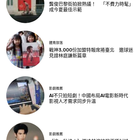
龔俊巴黎街拍掀熱議！ 「不費力時髦」
成今夏最佳示範
體育部落
戰神3,000份加盟特報席捲臺北 邀球迷
見證林庭謙新篇章
影劇推薦
AI不只拍短劇！中國布局AI電影新時代
影視人才需求同步升溫
影劇推薦