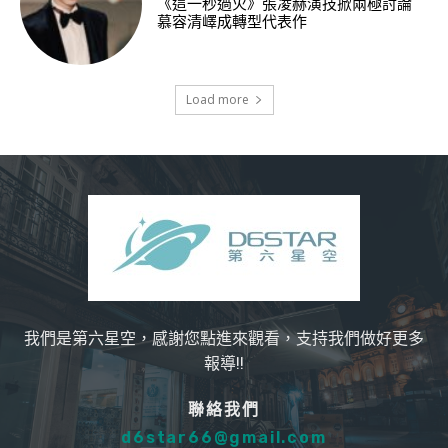
《這一秒過火》張凌赫演技掀兩極討論
慕容清嶧成轉型代表作
Load more
我們是第六星空，感謝您點進來觀看，支持我們做好更多
報導!!
聯絡我們
d6star66@gmail.com