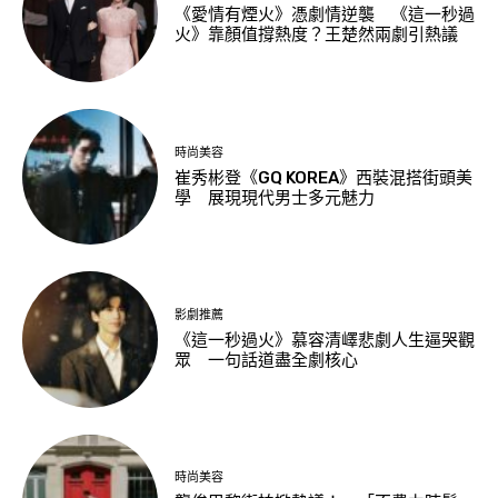
《愛情有煙火》憑劇情逆襲 《這一秒過
火》靠顏值撐熱度？王楚然兩劇引熱議
時尚美容
崔秀彬登《GQ KOREA》西裝混搭街頭美
學 展現現代男士多元魅力
影劇推薦
《這一秒過火》慕容清嶧悲劇人生逼哭觀
眾 一句話道盡全劇核心
時尚美容