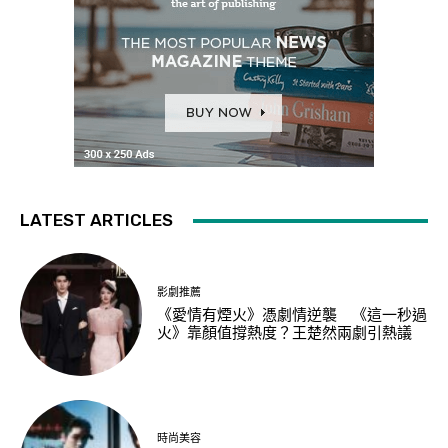
LATEST ARTICLES
影劇推薦
《愛情有煙火》憑劇情逆襲 《這一秒過
火》靠顏值撐熱度？王楚然兩劇引熱議
時尚美容