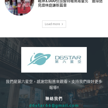
戰神3,000份加盟特報席捲臺北 邀球迷
見證林庭謙新篇章
Load more
我們是第六星空，感謝您點進來觀看，支持我們做好更多
報導!!
聯絡我們
d6star66@gmail.com