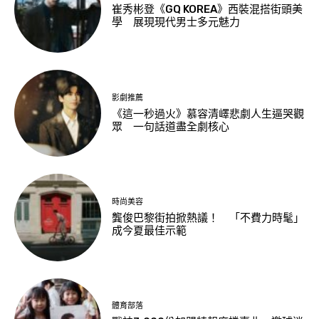
崔秀彬登《GQ KOREA》西裝混搭街頭美
學 展現現代男士多元魅力
影劇推薦
《這一秒過火》慕容清嶧悲劇人生逼哭觀
眾 一句話道盡全劇核心
時尚美容
龔俊巴黎街拍掀熱議！ 「不費力時髦」
成今夏最佳示範
體育部落