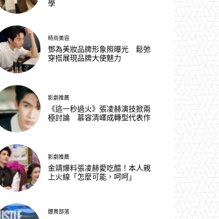
學
時尚美容
鄧為美妝品牌形象照曝光 鬆弛
穿搭展現品牌大使魅力
影劇推薦
《這一秒過火》張凌赫演技掀兩
極討論 慕容清嶧成轉型代表作
影劇推薦
金靖爆料張凌赫愛吃醋！本人親
上火線「怎麼可能，呵呵」
體育部落