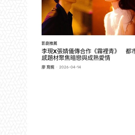
影劇推薦
李現X張婧儀傳合作《霧裡青》 都
感題材聚焦暗戀與成熟愛情
廖 育婉
-
2026-04-14