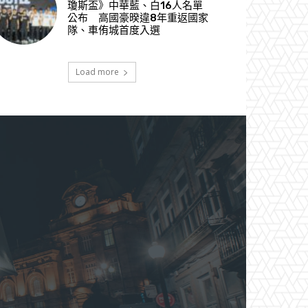
瓊斯盃》中華藍、白16人名單
公布 高國豪暌違8年重返國家
隊、車侑城首度入選
Load more