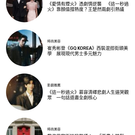
《愛情有煙火》憑劇情逆襲 《這一秒過
火》靠顏值撐熱度？王楚然兩劇引熱議
時尚美容
崔秀彬登《GQ KOREA》西裝混搭街頭美
學 展現現代男士多元魅力
影劇推薦
《這一秒過火》慕容清嶧悲劇人生逼哭觀
眾 一句話道盡全劇核心
時尚美容