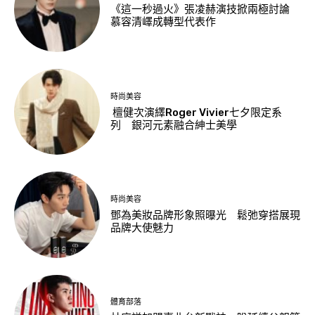
《這一秒過火》張凌赫演技掀兩極討論
慕容清嶧成轉型代表作
時尚美容
檀健次演繹Roger Vivier七夕限定系
列 銀河元素融合紳士美學
時尚美容
鄧為美妝品牌形象照曝光 鬆弛穿搭展現
品牌大使魅力
體育部落