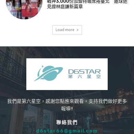
戰神3,000份加盟特報席捲臺北 邀球迷
見證林庭謙新篇章
Load more
我們是第六星空，感謝您點進來觀看，支持我們做好更多
報導!!
聯絡我們
d6star66@gmail.com