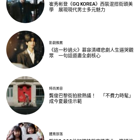
崔秀彬登《GQ KOREA》西裝混搭街頭美
學 展現現代男士多元魅力
影劇推薦
《這一秒過火》慕容清嶧悲劇人生逼哭觀
眾 一句話道盡全劇核心
時尚美容
龔俊巴黎街拍掀熱議！ 「不費力時髦」
成今夏最佳示範
體育部落