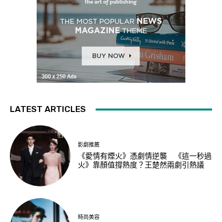
LATEST ARTICLES
影劇推薦
《愛情有煙火》憑劇情逆襲 《這一秒過
火》靠顏值撐熱度？王楚然兩劇引熱議
時尚美容