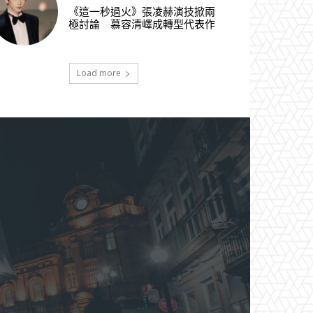
《這一秒過火》張凌赫演技掀兩
極討論 慕容清嶧成轉型代表作
Load more