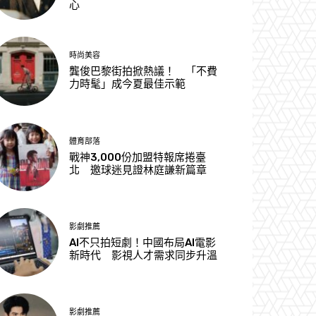
心
時尚美容
龔俊巴黎街拍掀熱議！ 「不費
力時髦」成今夏最佳示範
體育部落
戰神3,000份加盟特報席捲臺
北 邀球迷見證林庭謙新篇章
影劇推薦
AI不只拍短劇！中國布局AI電影
新時代 影視人才需求同步升溫
影劇推薦