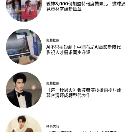
戰神3,000份加盟特報席捲臺北 邀球迷
見證林庭謙新篇章
影劇推薦
AI不只拍短劇！中國布局AI電影新時代
影視人才需求同步升溫
影劇推薦
《這一秒過火》張凌赫演技掀兩極討論
慕容清嶧成轉型代表作
時尚美容