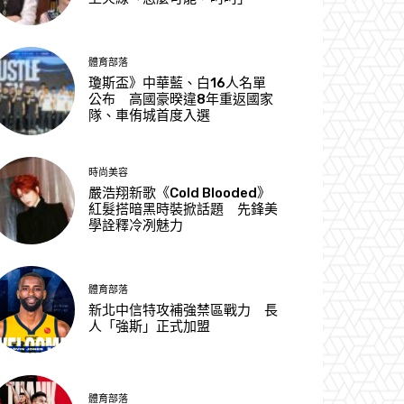
體育部落
瓊斯盃》中華藍、白16人名單
公布 高國豪暌違8年重返國家
隊、車侑城首度入選
時尚美容
嚴浩翔新歌《Cold Blooded》
紅髮搭暗黑時裝掀話題 先鋒美
學詮釋冷冽魅力
體育部落
新北中信特攻補強禁區戰力 長
人「強斯」正式加盟
體育部落