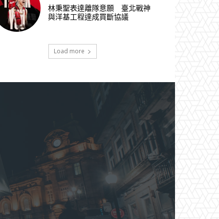
林秉聖表達離隊意願 臺北戰神
與洋基工程達成買斷協議
Load more