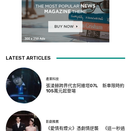
LATEST ARTICLES
產業科技
張淩赫跨界代言阿維塔07L 新車限時約
105萬元起登場
影劇推薦
《愛情有煙火》憑劇情逆襲 《這一秒過