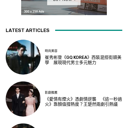
LATEST ARTICLES
時尚美容
崔秀彬登《GQ KOREA》西裝混搭街頭美
學 展現現代男士多元魅力
影劇推薦
《愛情有煙火》憑劇情逆襲 《這一秒過
火》靠顏值撐熱度？王楚然兩劇引熱議