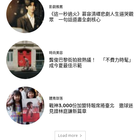
影劇推薦
《這一秒過火》慕容清嶧悲劇人生逼哭觀
眾 一句話道盡全劇核心
時尚美容
龔俊巴黎街拍掀熱議！ 「不費力時髦」
成今夏最佳示範
體育部落
戰神3,000份加盟特報席捲臺北 邀球迷
見證林庭謙新篇章
Load more