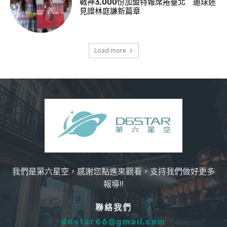
戰神3,000份加盟特報席捲臺北 邀球迷
見證林庭謙新篇章
Load more
我們是第六星空，感謝您點進來觀看，支持我們做好更多
報導!!
聯絡我們
d6star66@gmail.com