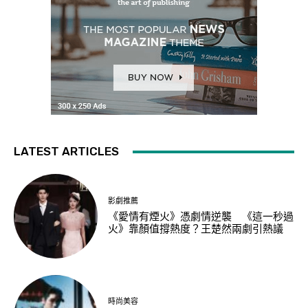
LATEST ARTICLES
影劇推薦
《愛情有煙火》憑劇情逆襲 《這一秒過
火》靠顏值撐熱度？王楚然兩劇引熱議
時尚美容