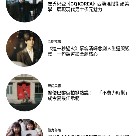
崔秀彬登《GQ KOREA》西裝混搭街頭美
學 展現現代男士多元魅力
影劇推薦
《這一秒過火》慕容清嶧悲劇人生逼哭觀
眾 一句話道盡全劇核心
時尚美容
龔俊巴黎街拍掀熱議！ 「不費力時髦」
成今夏最佳示範
體育部落