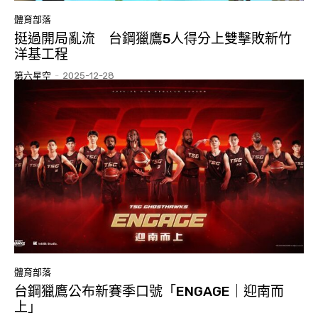
體育部落
挺過開局亂流 台鋼獵鷹5人得分上雙擊敗新竹
洋基工程
第六星空
-
2025-12-28
體育部落
台鋼獵鷹公布新賽季口號「ENGAGE｜迎南而
上」