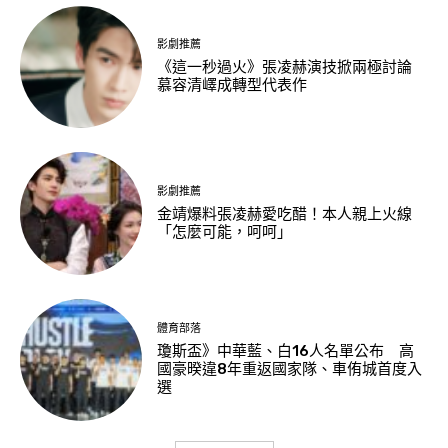
影劇推薦
《這一秒過火》張凌赫演技掀兩極討論
慕容清嶧成轉型代表作
影劇推薦
金靖爆料張凌赫愛吃醋！本人親上火線
「怎麼可能，呵呵」
體育部落
瓊斯盃》中華藍、白16人名單公布 高
國豪暌違8年重返國家隊、車侑城首度入
選