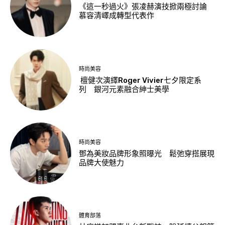
《這一秒過火》張凌赫演技掀兩極討論
慕容清嶧成轉型代表作
時尚美容
檀健次演繹Roger Vivier七夕限定系
列 銀河元素融合紳士美學
時尚美容
鄧為美妝品牌形象照曝光 鬆弛穿搭展現
品牌大使魅力
體育部落