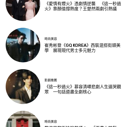
《愛情有煙火》憑劇情逆襲 《這一秒過
火》靠顏值撐熱度？王楚然兩劇引熱議
時尚美容
崔秀彬登《GQ KOREA》西裝混搭街頭美
學 展現現代男士多元魅力
影劇推薦
《這一秒過火》慕容清嶧悲劇人生逼哭觀
眾 一句話道盡全劇核心
時尚美容