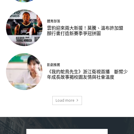
體育部落
雲豹迎來兩大新援！莫騰、溫布許加盟
顏行書打造新賽季爭冠拼圖
影劇推薦
《我的鴕鳥先生》浙江衛視首播 斷臂少
年成長故事揭校園友情與社會溫度
Load more