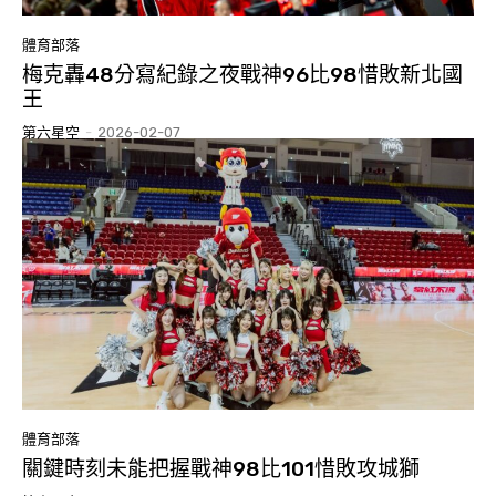
體育部落
梅克轟48分寫紀錄之夜戰神96比98惜敗新北國
王
第六星空
-
2026-02-07
體育部落
關鍵時刻未能把握戰神98比101惜敗攻城獅