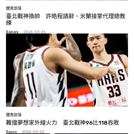
體育部落
臺北戰神換帥 許皓程請辭、米蘭接掌代理總教
練
Babaly
-
2026-03-26
體育部落
難擋夢想家外線火力 臺北戰神96比118吞敗
Raycc
-
2026-03-22