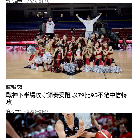
第六星空
-
2026-01-18
體育部落
戰神下半場攻守節奏受阻 以79比95不敵中信特
攻
第六星空
-
2026-01-17