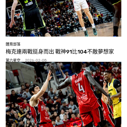
體育部落
梅克連兩戰挺身而出 戰神91比104不敵夢想家
第六星空
-
2026-02-08