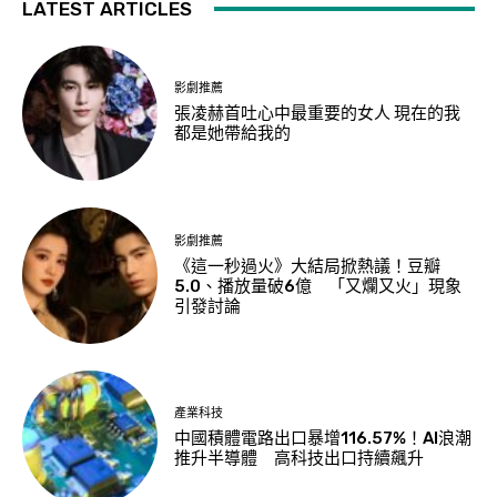
LATEST ARTICLES
影劇推薦
張凌赫首吐心中最重要的女人 現在的我
都是她帶給我的
影劇推薦
《這一秒過火》大結局掀熱議！豆瓣
5.0、播放量破6億 「又爛又火」現象
引發討論
產業科技
中國積體電路出口暴增116.57%！AI浪潮
推升半導體 高科技出口持續飆升