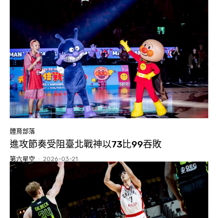
體育部落
進攻節奏受阻臺北戰神以73比99吞敗
第六星空
-
2026-03-21