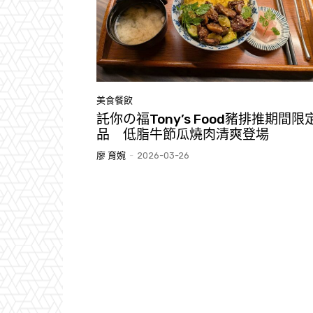
美食餐飲
託你の福Tony’s Food豬排推期間限
品 低脂牛節瓜燒肉清爽登場
廖 育婉
-
2026-03-26