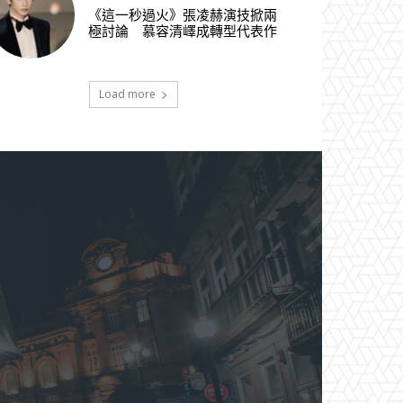
《這一秒過火》張凌赫演技掀兩
極討論 慕容清嶧成轉型代表作
Load more