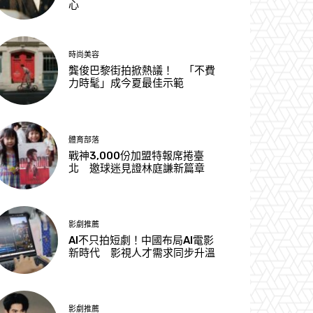
心
時尚美容
龔俊巴黎街拍掀熱議！ 「不費
力時髦」成今夏最佳示範
體育部落
戰神3,000份加盟特報席捲臺
北 邀球迷見證林庭謙新篇章
影劇推薦
AI不只拍短劇！中國布局AI電影
新時代 影視人才需求同步升溫
影劇推薦