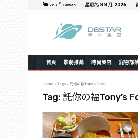
C
星期六, 8 8 月, 2026
22.7
Taiwan
首頁
影劇推薦
時尚美容
寵物部
Home
Tags
託你の福Tony’s Food
Tag:
託你の福Tony’s F