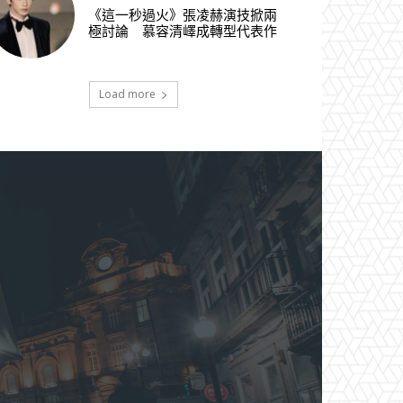
《這一秒過火》張凌赫演技掀兩
極討論 慕容清嶧成轉型代表作
Load more