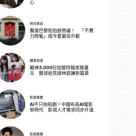
心
時尚美容
龔俊巴黎街拍掀熱議！ 「不費
力時髦」成今夏最佳示範
體育部落
戰神3,000份加盟特報席捲臺
北 邀球迷見證林庭謙新篇章
影劇推薦
AI不只拍短劇！中國布局AI電影
新時代 影視人才需求同步升溫
影劇推薦