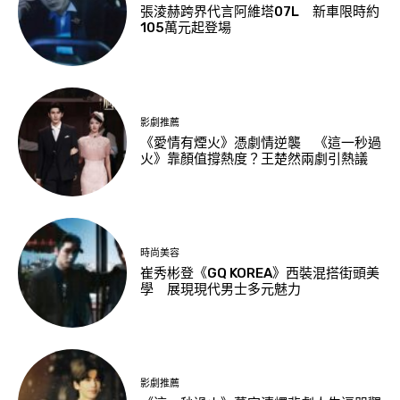
張淩赫跨界代言阿維塔07L 新車限時約
105萬元起登場
影劇推薦
《愛情有煙火》憑劇情逆襲 《這一秒過
火》靠顏值撐熱度？王楚然兩劇引熱議
時尚美容
崔秀彬登《GQ KOREA》西裝混搭街頭美
學 展現現代男士多元魅力
影劇推薦