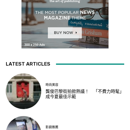
LATEST ARTICLES
時尚美容
龔俊巴黎街拍掀熱議！ 「不費力時髦」
成今夏最佳示範
影劇推薦