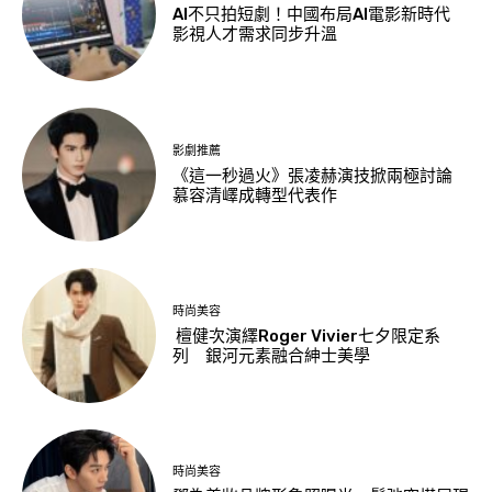
AI不只拍短劇！中國布局AI電影新時代
影視人才需求同步升溫
影劇推薦
《這一秒過火》張凌赫演技掀兩極討論
慕容清嶧成轉型代表作
時尚美容
檀健次演繹Roger Vivier七夕限定系
列 銀河元素融合紳士美學
時尚美容