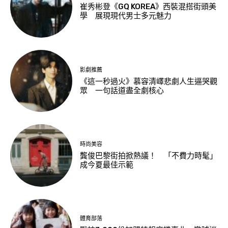
崔秀彬登《GQ KOREA》西裝混搭街頭美
學 展現現代男士多元魅力
影劇推薦
《這一秒過火》慕容清嶧悲劇人生逼哭觀
眾 一句話道盡全劇核心
時尚美容
龔俊巴黎街拍掀熱議！ 「不費力時髦」
成今夏最佳示範
體育部落