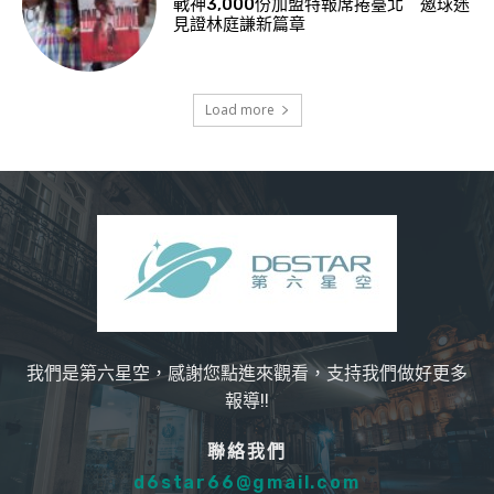
戰神3,000份加盟特報席捲臺北 邀球迷
見證林庭謙新篇章
Load more
我們是第六星空，感謝您點進來觀看，支持我們做好更多
報導!!
聯絡我們
d6star66@gmail.com