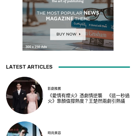
LATEST ARTICLES
影劇推薦
《愛情有煙火》憑劇情逆襲 《這一秒過
火》靠顏值撐熱度？王楚然兩劇引熱議
時尚美容