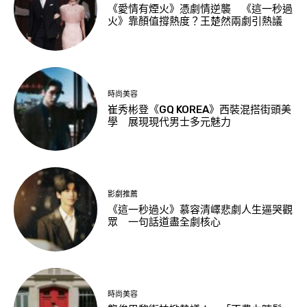
《愛情有煙火》憑劇情逆襲 《這一秒過
火》靠顏值撐熱度？王楚然兩劇引熱議
時尚美容
崔秀彬登《GQ KOREA》西裝混搭街頭美
學 展現現代男士多元魅力
影劇推薦
《這一秒過火》慕容清嶧悲劇人生逼哭觀
眾 一句話道盡全劇核心
時尚美容