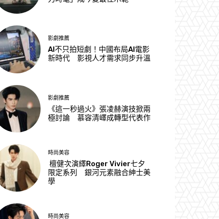
影劇推薦
AI不只拍短劇！中國布局AI電影
新時代 影視人才需求同步升溫
影劇推薦
《這一秒過火》張凌赫演技掀兩
極討論 慕容清嶧成轉型代表作
時尚美容
檀健次演繹Roger Vivier七夕
限定系列 銀河元素融合紳士美
學
時尚美容