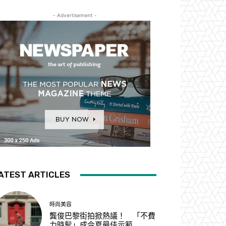
- Advertisement -
ATEST ARTICLES
時尚美容
龔俊巴黎街拍掀熱議！ 「不費
力時髦」成今夏最佳示範