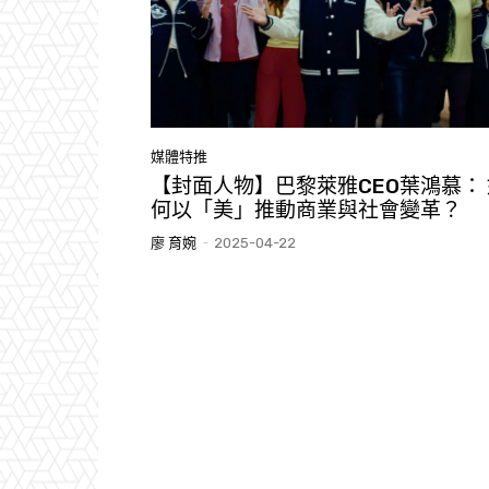
媒體特推
【封面人物】巴黎萊雅CEO葉鴻慕： 
何以「美」推動商業與社會變革？
廖 育婉
-
2025-04-22