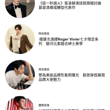
《這一秒過火》張凌赫演技掀兩極討論
慕容清嶧成轉型代表作
時尚美容
檀健次演繹Roger Vivier七夕限定系
列 銀河元素融合紳士美學
時尚美容
鄧為美妝品牌形象照曝光 鬆弛穿搭展現
品牌大使魅力
體育部落