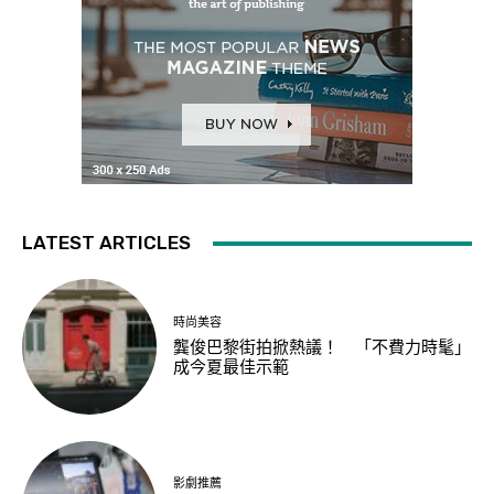
LATEST ARTICLES
時尚美容
龔俊巴黎街拍掀熱議！ 「不費力時髦」
成今夏最佳示範
影劇推薦