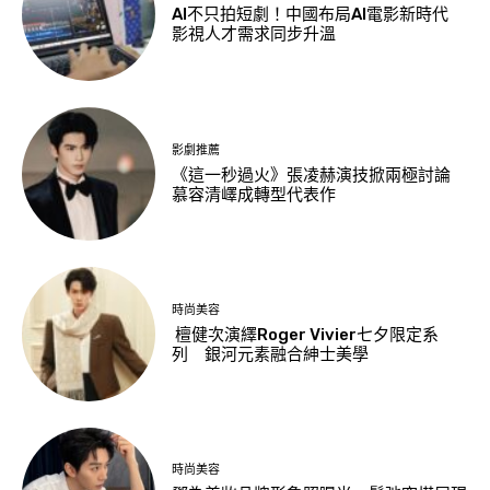
AI不只拍短劇！中國布局AI電影新時代
影視人才需求同步升溫
影劇推薦
《這一秒過火》張凌赫演技掀兩極討論
慕容清嶧成轉型代表作
時尚美容
檀健次演繹Roger Vivier七夕限定系
列 銀河元素融合紳士美學
時尚美容