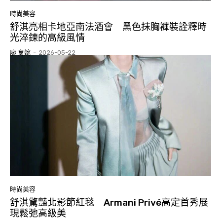
時尚美容
舒淇亮相卡地亞南法酒會 黑色抹胸褲裝詮釋時
光淬鍊的高級風情
廖 育婉
-
2026-05-22
時尚美容
舒淇驚豔北影節紅毯 Armani Privé高定首秀展
現鬆弛高級美