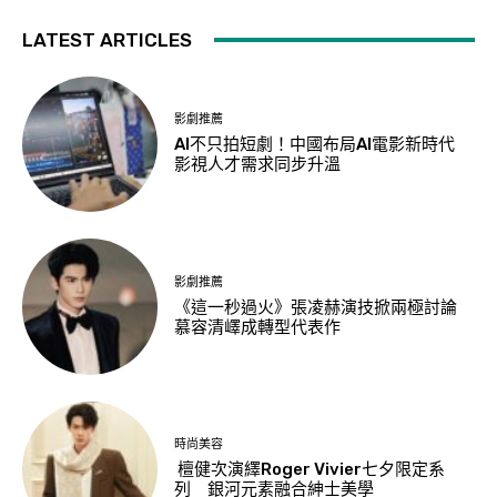
LATEST ARTICLES
影劇推薦
AI不只拍短劇！中國布局AI電影新時代
影視人才需求同步升溫
影劇推薦
《這一秒過火》張凌赫演技掀兩極討論
慕容清嶧成轉型代表作
時尚美容
檀健次演繹Roger Vivier七夕限定系
列 銀河元素融合紳士美學