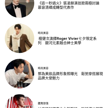
《這一秒過火》張凌赫演技掀兩極討論
慕容清嶧成轉型代表作
時尚美容
檀健次演繹Roger Vivier七夕限定系
列 銀河元素融合紳士美學
時尚美容
鄧為美妝品牌形象照曝光 鬆弛穿搭展現
品牌大使魅力
體育部落