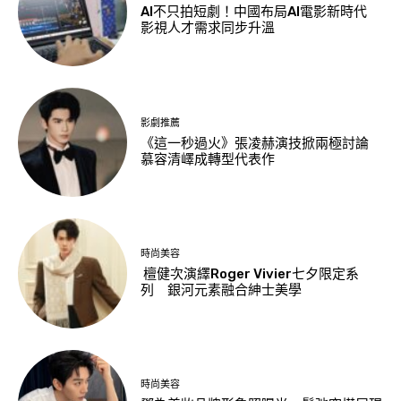
AI不只拍短劇！中國布局AI電影新時代
影視人才需求同步升溫
影劇推薦
《這一秒過火》張凌赫演技掀兩極討論
慕容清嶧成轉型代表作
時尚美容
檀健次演繹Roger Vivier七夕限定系
列 銀河元素融合紳士美學
時尚美容