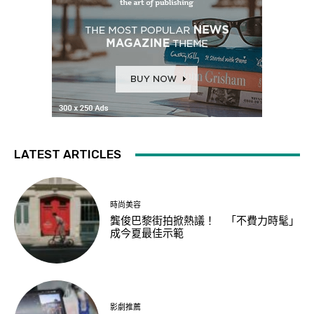
LATEST ARTICLES
時尚美容
龔俊巴黎街拍掀熱議！ 「不費力時髦」
成今夏最佳示範
影劇推薦