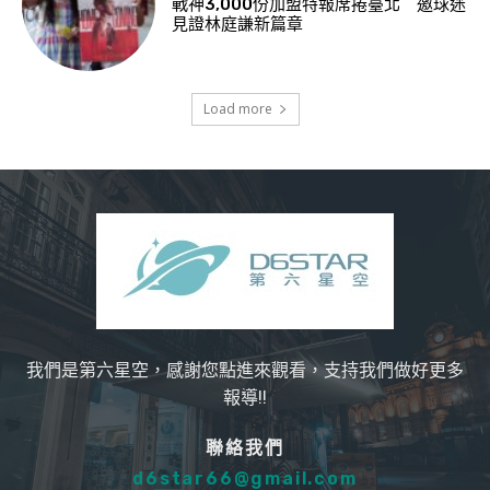
戰神3,000份加盟特報席捲臺北 邀球迷
見證林庭謙新篇章
Load more
我們是第六星空，感謝您點進來觀看，支持我們做好更多
報導!!
聯絡我們
d6star66@gmail.com