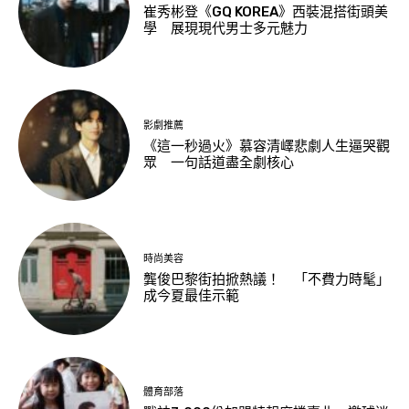
崔秀彬登《GQ KOREA》西裝混搭街頭美
學 展現現代男士多元魅力
影劇推薦
《這一秒過火》慕容清嶧悲劇人生逼哭觀
眾 一句話道盡全劇核心
時尚美容
龔俊巴黎街拍掀熱議！ 「不費力時髦」
成今夏最佳示範
體育部落