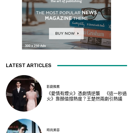
LATEST ARTICLES
影劇推薦
《愛情有煙火》憑劇情逆襲 《這一秒過
火》靠顏值撐熱度？王楚然兩劇引熱議
時尚美容