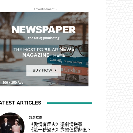
- Advertisement -
ATEST ARTICLES
影劇推薦
《愛情有煙火》憑劇情逆襲
《這一秒過火》靠顏值撐熱度？