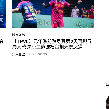
體育部落
續
【TPVL】元年季前熱身賽第2天再現五
局大戰 東京巨熊強檔台鋼天鷹反撲
第六星空
-
2025-09-20
L