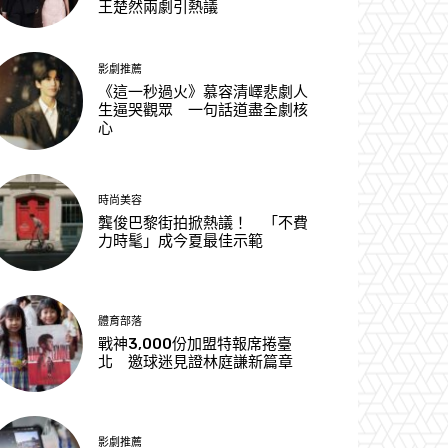
王楚然兩劇引熱議
影劇推薦
《這一秒過火》慕容清嶧悲劇人
生逼哭觀眾 一句話道盡全劇核
心
時尚美容
龔俊巴黎街拍掀熱議！ 「不費
力時髦」成今夏最佳示範
體育部落
戰神3,000份加盟特報席捲臺
北 邀球迷見證林庭謙新篇章
影劇推薦