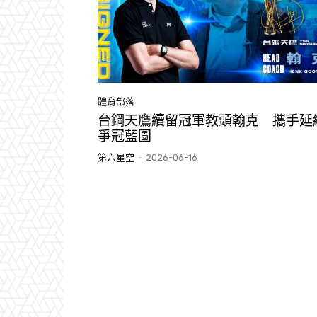
體育部落
台鋼天鷹續留冠軍教頭翰克 攜手延
爭冠藍圖
第六星空
-
2026-06-16