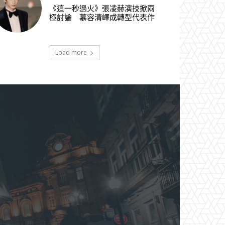
《這一秒過火》張凌赫演技掀兩
極討論 慕容清嶧成轉型代表作
Load more