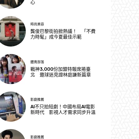
心
時尚美容
龔俊巴黎街拍掀熱議！ 「不費
力時髦」成今夏最佳示範
體育部落
戰神3,000份加盟特報席捲臺
北 邀球迷見證林庭謙新篇章
影劇推薦
AI不只拍短劇！中國布局AI電影
新時代 影視人才需求同步升溫
影劇推薦