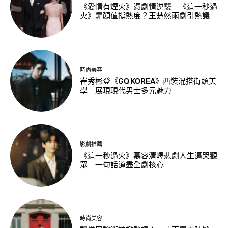
《愛情有煙火》憑劇情逆襲 《這一秒過
火》靠顏值撐熱度？王楚然兩劇引熱議
時尚美容
崔秀彬登《GQ KOREA》西裝混搭街頭美
學 展現現代男士多元魅力
影劇推薦
《這一秒過火》慕容清嶧悲劇人生逼哭觀
眾 一句話道盡全劇核心
時尚美容