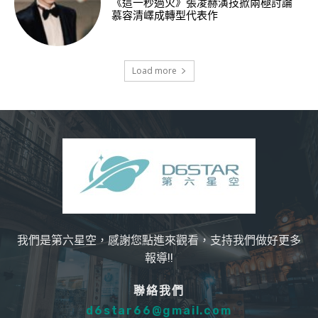
《這一秒過火》張凌赫演技掀兩極討論
慕容清嶧成轉型代表作
Load more
我們是第六星空，感謝您點進來觀看，支持我們做好更多
報導!!
聯絡我們
d6star66@gmail.com