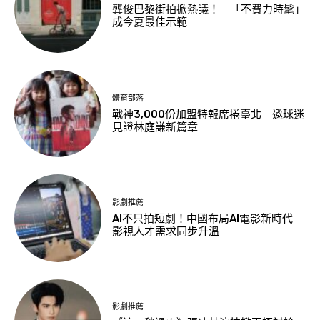
龔俊巴黎街拍掀熱議！ 「不費力時髦」
成今夏最佳示範
體育部落
戰神3,000份加盟特報席捲臺北 邀球迷
見證林庭謙新篇章
影劇推薦
AI不只拍短劇！中國布局AI電影新時代
影視人才需求同步升溫
影劇推薦