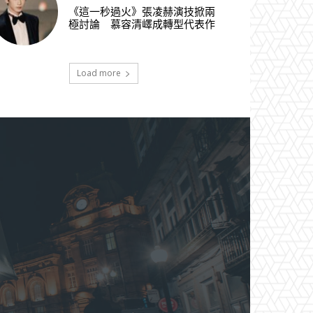
《這一秒過火》張凌赫演技掀兩
極討論 慕容清嶧成轉型代表作
Load more