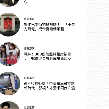
心
時尚美容
龔俊巴黎街拍掀熱議！ 「不費
力時髦」成今夏最佳示範
體育部落
戰神3,000份加盟特報席捲臺
北 邀球迷見證林庭謙新篇章
影劇推薦
AI不只拍短劇！中國布局AI電影
新時代 影視人才需求同步升溫
影劇推薦