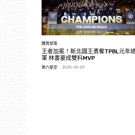
體育部落
王者加冕！新北國王勇奪TPBL元年
軍 林書豪成雙料MVP
第六星空
-
2025-06-29