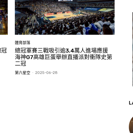
體育部落
總冠
總冠軍賽三戰吸引逾3.4萬人進場應援
海神G7高雄巨蛋舉辦直播派對衝隊史第
二冠
第六星空
-
2025-06-28
L