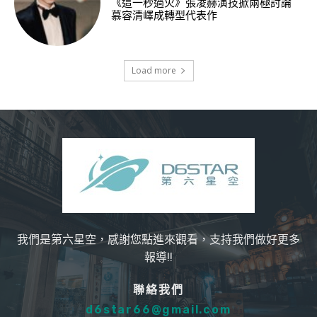
《這一秒過火》張凌赫演技掀兩極討論
慕容清嶧成轉型代表作
Load more
我們是第六星空，感謝您點進來觀看，支持我們做好更多
報導!!
聯絡我們
d6star66@gmail.com