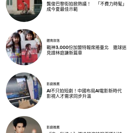
龔俊巴黎街拍掀熱議！ 「不費力時髦」
成今夏最佳示範
體育部落
戰神3,000份加盟特報席捲臺北 邀球迷
見證林庭謙新篇章
影劇推薦
AI不只拍短劇！中國布局AI電影新時代
影視人才需求同步升溫
影劇推薦