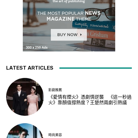
LATEST ARTICLES
影劇推薦
《愛情有煙火》憑劇情逆襲 《這一秒過
火》靠顏值撐熱度？王楚然兩劇引熱議
時尚美容