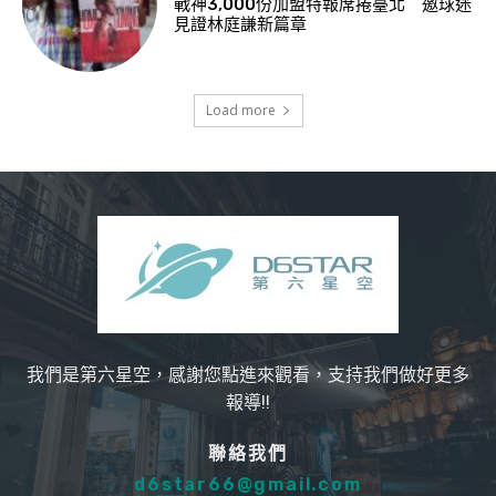
戰神3,000份加盟特報席捲臺北 邀球迷
見證林庭謙新篇章
Load more
我們是第六星空，感謝您點進來觀看，支持我們做好更多
報導!!
聯絡我們
d6star66@gmail.com