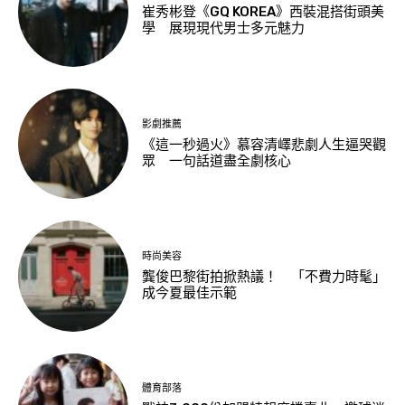
崔秀彬登《GQ KOREA》西裝混搭街頭美
學 展現現代男士多元魅力
影劇推薦
《這一秒過火》慕容清嶧悲劇人生逼哭觀
眾 一句話道盡全劇核心
時尚美容
龔俊巴黎街拍掀熱議！ 「不費力時髦」
成今夏最佳示範
體育部落