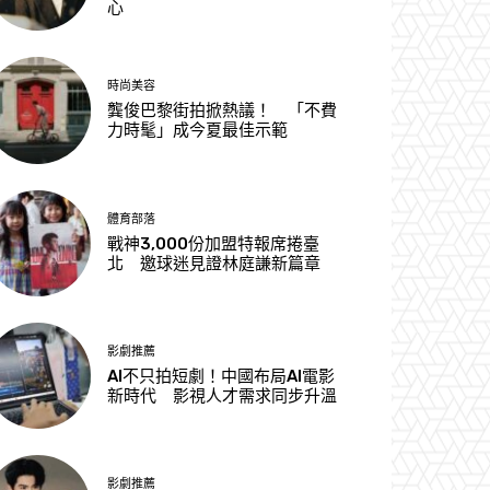
心
時尚美容
龔俊巴黎街拍掀熱議！ 「不費
力時髦」成今夏最佳示範
體育部落
戰神3,000份加盟特報席捲臺
北 邀球迷見證林庭謙新篇章
影劇推薦
AI不只拍短劇！中國布局AI電影
新時代 影視人才需求同步升溫
影劇推薦