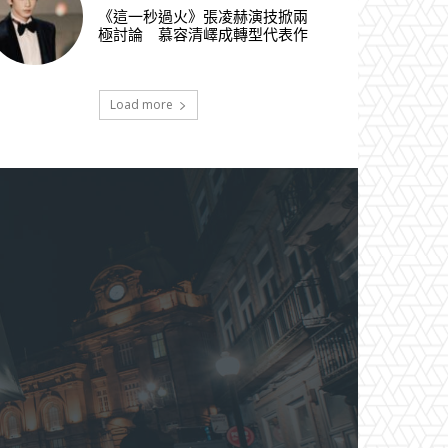
《這一秒過火》張凌赫演技掀兩
極討論 慕容清嶧成轉型代表作
Load more