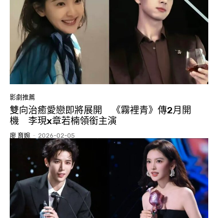
影劇推薦
雙向治癒愛戀即將展開 《霧裡青》傳2月開
機 李現x章若楠領銜主演
廖 育婉
-
2026-02-05