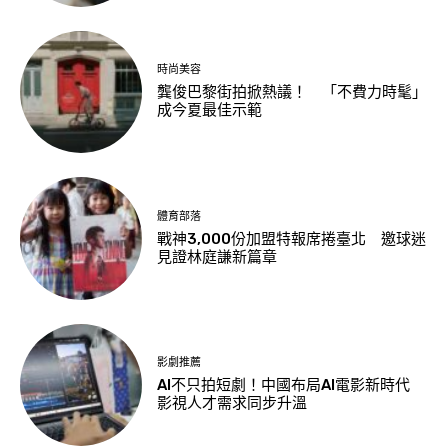
時尚美容
龔俊巴黎街拍掀熱議！ 「不費力時髦」
成今夏最佳示範
體育部落
戰神3,000份加盟特報席捲臺北 邀球迷
見證林庭謙新篇章
影劇推薦
AI不只拍短劇！中國布局AI電影新時代
影視人才需求同步升溫