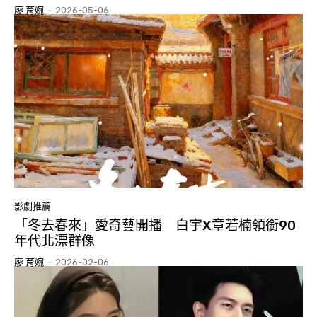
廖 育婉
-
2026-05-06
影劇推薦
「冬去春來」愛奇藝開播 白宇X章若楠領銜90
年代北漂群像
廖 育婉
-
2026-02-06