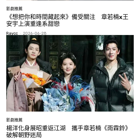
影劇推薦
《想把你和時間藏起來》備受關注 章若楠x王
安宇上演重逢系甜戀
Raycc
-
2026-06-28
影劇推薦
楊洋化身展昭重返江湖 攜手章若楠《雨霖鈴》
破解朝野迷局