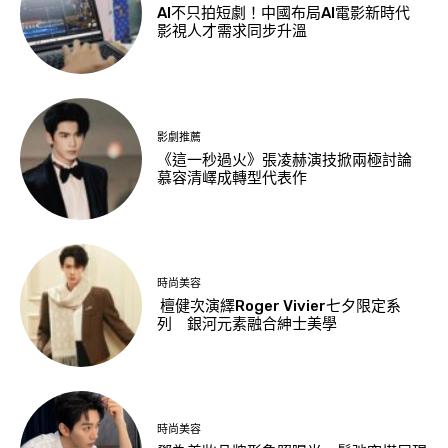
AI不只拍短劇！中國布局AI電影新時代
影視人才需求同步升溫
影劇推薦
《這一秒過火》張凌赫演技掀兩極討論
慕容清嶧成轉型代表作
時尚美容
檀健次演繹Roger Vivier七夕限定系
列 銀河元素融合紳士美學
時尚美容