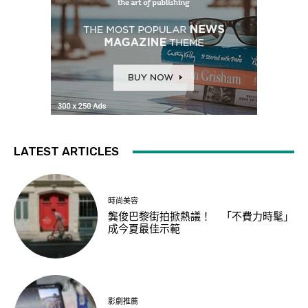
LATEST ARTICLES
時尚美容
龔俊巴黎街拍掀熱議！ 「不費力時髦」
成今夏最佳示範
影劇推薦